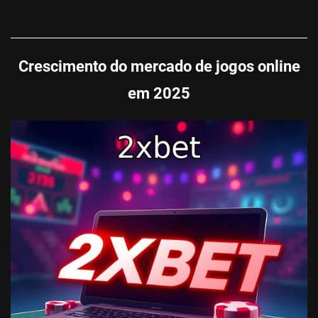
Crescimento do mercado de jogos online
em 2025