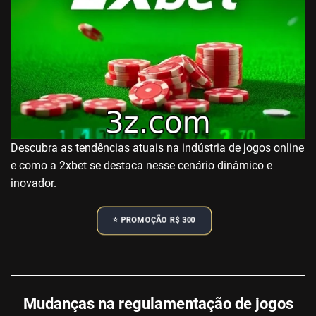
Descubra as tendências atuais na indústria de jogos online
e como a 2xbet se destaca nesse cenário dinâmico e
inovador.
⭐️ PROMOÇÃO R$ 300
Mudanças na regulamentação de jogos