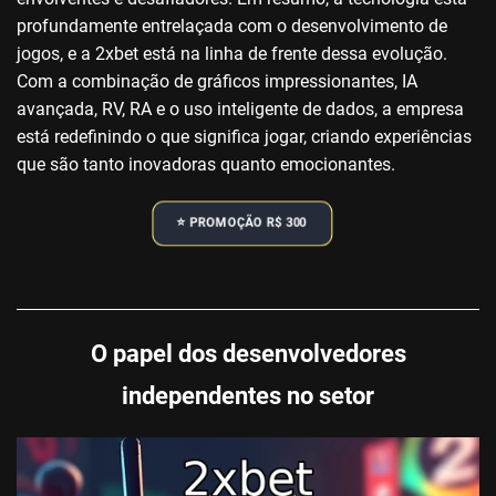
profundamente entrelaçada com o desenvolvimento de
jogos, e a 2xbet está na linha de frente dessa evolução.
Com a combinação de gráficos impressionantes, IA
avançada, RV, RA e o uso inteligente de dados, a empresa
está redefinindo o que significa jogar, criando experiências
que são tanto inovadoras quanto emocionantes.
⭐️ PROMOÇÃO R$ 300
O papel dos desenvolvedores
independentes no setor