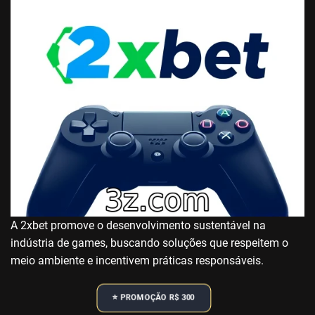
A 2xbet promove o desenvolvimento sustentável na
indústria de games, buscando soluções que respeitem o
meio ambiente e incentivem práticas responsáveis.
⭐️ PROMOÇÃO R$ 300