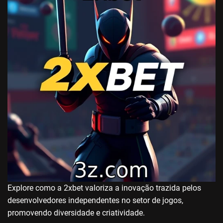
Explore como a 2xbet valoriza a inovação trazida pelos
desenvolvedores independentes no setor de jogos,
promovendo diversidade e criatividade.