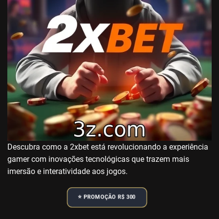
Descubra como a 2xbet está revolucionando a experiência
gamer com inovações tecnológicas que trazem mais
imersão e interatividade aos jogos.
⭐️ PROMOÇÃO R$ 300