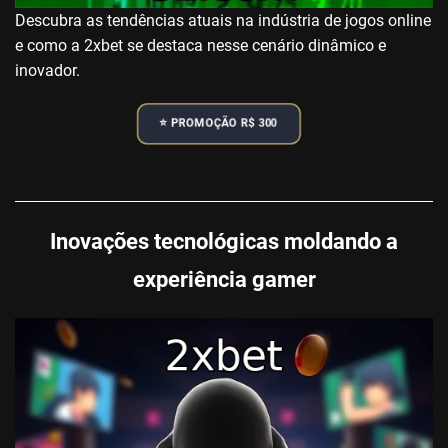
Descubra as tendências atuais na indústria de jogos online
e como a 2xbet se destaca nesse cenário dinâmico e
inovador.
⭐️ PROMOÇÃO R$ 300
Inovações tecnológicas moldando a
experiência gamer