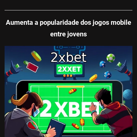
Aumenta a popularidade dos jogos mobile
entre jovens