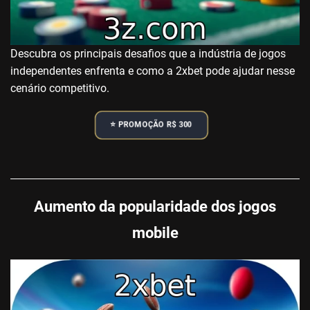
Descubra os principais desafios que a indústria de jogos
independentes enfrenta e como a 2xbet pode ajudar nesse
cenário competitivo.
⭐️ PROMOÇÃO R$ 300
Aumento da popularidade dos jogos
mobile