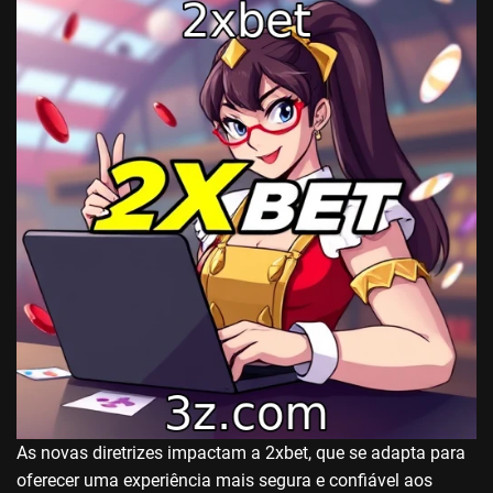
As novas diretrizes impactam a 2xbet, que se adapta para
oferecer uma experiência mais segura e confiável aos