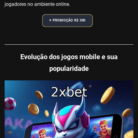
jogadores no ambiente online.
⭐️ PROMOÇÃO R$ 300
Evolução dos jogos mobile e sua
popularidade