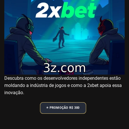
Descubra como os desenvolvedores independentes estão
moldando a indústria de jogos e como a 2xbet apoia essa
inovação.
⭐️ PROMOÇÃO R$ 300