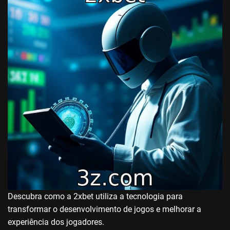
Descubra como a 2xbet utiliza a tecnologia para
transformar o desenvolvimento de jogos e melhorar a
experiência dos jogadores.