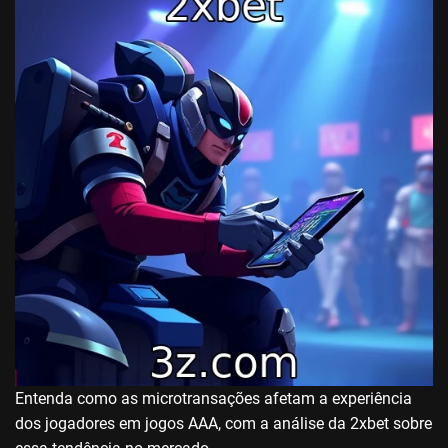
Entenda como as microtransações afetam a experiência
dos jogadores em jogos AAA, com a análise da 2xbet sobre