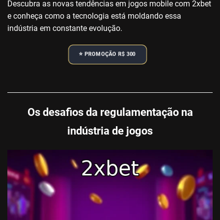
Descubra as novas tendências em jogos mobile com 2xbet
e conheça como a tecnologia está moldando essa
indústria em constante evolução.
⭐️ PROMOÇÃO R$ 300
Os desafios da regulamentação na
indústria de jogos