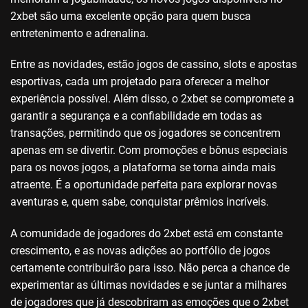
2xbet são uma excelente opção para quem busca
entretenimento e adrenalina.
Entre as novidades, estão jogos de cassino, slots e apostas
esportivas, cada um projetado para oferecer a melhor
experiência possível. Além disso, o 2xbet se compromete a
garantir a segurança e a confiabilidade em todas as
transações, permitindo que os jogadores se concentrem
apenas em se divertir. Com promoções e bônus especiais
para os novos jogos, a plataforma se torna ainda mais
atraente. É a oportunidade perfeita para explorar novas
aventuras e, quem sabe, conquistar prêmios incríveis.
A comunidade de jogadores do 2xbet está em constante
crescimento, e as novas adições ao portfólio de jogos
certamente contribuirão para isso. Não perca a chance de
experimentar as últimas novidades e se juntar a milhares
de jogadores que já descobriram as emoções que o 2xbet