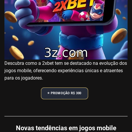
Descubra como a 2xbet tem se destacado na evolução dos
jogos mobile, oferecendo experiências únicas e atraentes
para os jogadores.
⭐️ PROMOÇÃO R$ 300
Novas tendências em jogos mobile