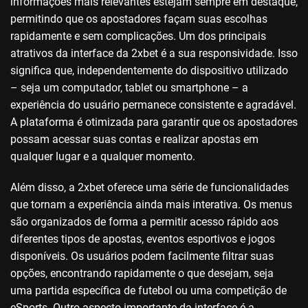
informações mais relevantes estejam sempre em destaque,
permitindo que os apostadores façam suas escolhas
rapidamente e sem complicações. Um dos principais
atrativos da interface da 2xbet é a sua responsividade. Isso
significa que, independentemente do dispositivo utilizado
– seja um computador, tablet ou smartphone – a
experiência do usuário permanece consistente e agradável.
A plataforma é otimizada para garantir que os apostadores
possam acessar suas contas e realizar apostas em
qualquer lugar e a qualquer momento.
Além disso, a 2xbet oferece uma série de funcionalidades
que tornam a experiência ainda mais interativa. Os menus
são organizados de forma a permitir acesso rápido aos
diferentes tipos de apostas, eventos esportivos e jogos
disponíveis. Os usuários podem facilmente filtrar suas
opções, encontrando rapidamente o que desejam, seja
uma partida específica de futebol ou uma competição de
eSports. Outro aspecto importante da interface é a