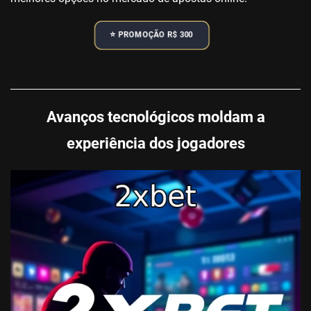
⭐️ PROMOÇÃO R$ 300
Avanços tecnológicos moldam a
experiência dos jogadores