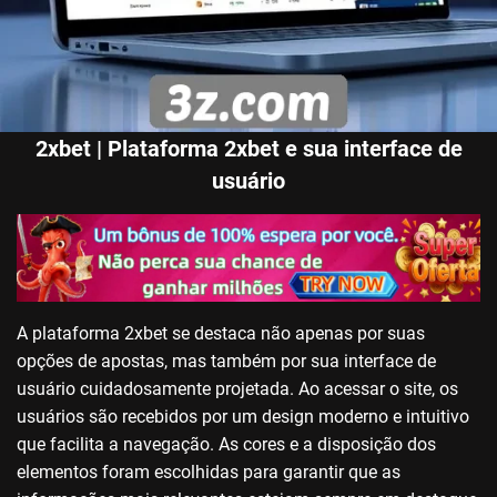
2xbet | Plataforma 2xbet e sua interface de
usuário
A plataforma 2xbet se destaca não apenas por suas
opções de apostas, mas também por sua interface de
usuário cuidadosamente projetada. Ao acessar o site, os
usuários são recebidos por um design moderno e intuitivo
que facilita a navegação. As cores e a disposição dos
elementos foram escolhidas para garantir que as