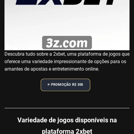
Descubra tudo sobre a 2xbet, uma plataforma de jogos que
oferece uma variedade impressionante de opções para os
amantes de apostas e entretenimento online.
⭐️ PROMOÇÃO R$ 300
Variedade de jogos disponíveis na
plataforma 2xbet