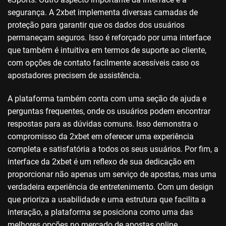
segurança. A 2xbet implementa diversas camadas de
proteção para garantir que os dados dos usuários
permaneçam seguros. Isso é reforçado por uma interface
que também é intuitiva em termos de suporte ao cliente,
com opções de contato facilmente acessíveis caso os
apostadores precisem de assistência.
A plataforma também conta com uma seção de ajuda e
perguntas frequentes, onde os usuários podem encontrar
respostas para as dúvidas comuns. Isso demonstra o
compromisso da 2xbet em oferecer uma experiência
completa e satisfatória a todos os seus usuários. Por fim, a
interface da 2xbet é um reflexo de sua dedicação em
proporcionar não apenas um serviço de apostas, mas uma
verdadeira experiência de entretenimento. Com um design
que prioriza a usabilidade e uma estrutura que facilita a
interação, a plataforma se posiciona como uma das
melhores opções no mercado de apostas online.