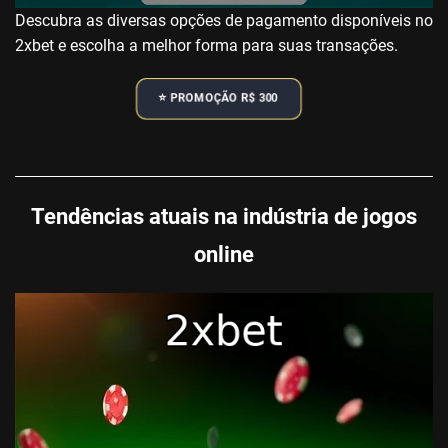
Descubra as diversas opções de pagamento disponíveis no
2xbet e escolha a melhor forma para suas transações.
⭐️ PROMOÇÃO R$ 300
Tendências atuais na indústria de jogos
online