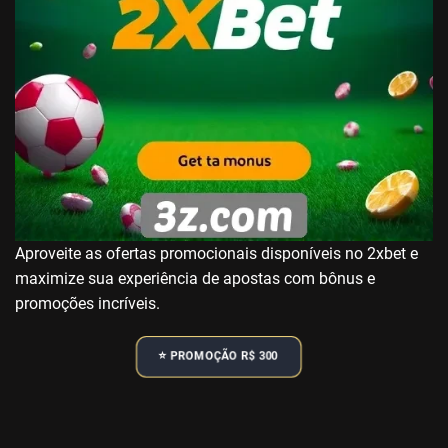
Aproveite as ofertas promocionais disponíveis no 2xbet e
maximize sua experiência de apostas com bônus e
promoções incríveis.
⭐️ PROMOÇÃO R$ 300