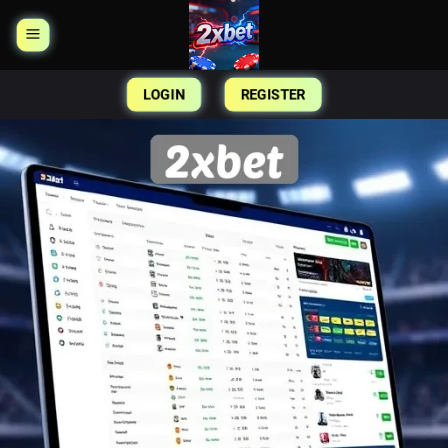
Skip
to
content
LOGIN
REGISTER