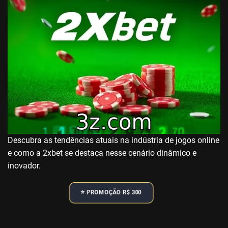
Descubra as tendências atuais na indústria de jogos online
e como a 2xbet se destaca nesse cenário dinâmico e
inovador.
⭐️ PROMOÇÃO R$ 300