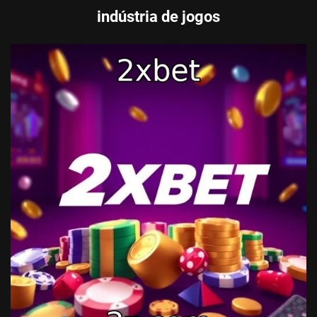
indústria de jogos