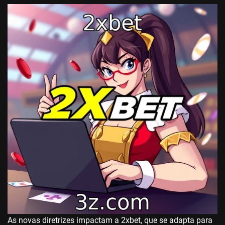
As novas diretrizes impactam a 2xbet, que se adapta para