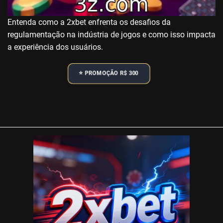
Entenda como a 2xbet enfrenta os desafios da
regulamentação na indústria de jogos e como isso impacta
a experiência dos usuários.
⭐️ PROMOÇÃO R$ 300