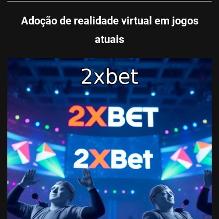
Adoção de realidade virtual em jogos
atuais