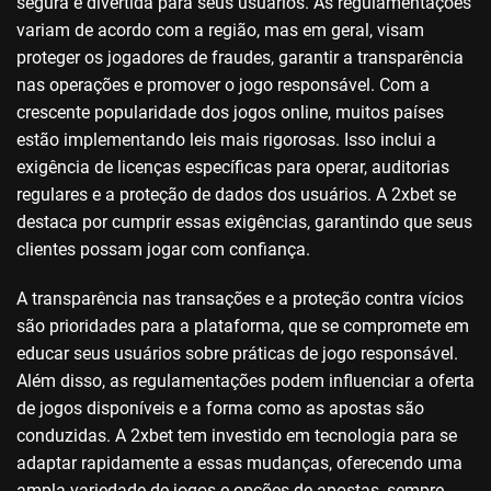
segura e divertida para seus usuários. As regulamentações
variam de acordo com a região, mas em geral, visam
proteger os jogadores de fraudes, garantir a transparência
nas operações e promover o jogo responsável. Com a
crescente popularidade dos jogos online, muitos países
estão implementando leis mais rigorosas. Isso inclui a
exigência de licenças específicas para operar, auditorias
regulares e a proteção de dados dos usuários. A 2xbet se
destaca por cumprir essas exigências, garantindo que seus
clientes possam jogar com confiança.
A transparência nas transações e a proteção contra vícios
são prioridades para a plataforma, que se compromete em
educar seus usuários sobre práticas de jogo responsável.
Além disso, as regulamentações podem influenciar a oferta
de jogos disponíveis e a forma como as apostas são
conduzidas. A 2xbet tem investido em tecnologia para se
adaptar rapidamente a essas mudanças, oferecendo uma
ampla variedade de jogos e opções de apostas, sempre