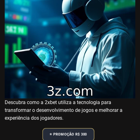
Descubra como a 2xbet utiliza a tecnologia para
transformar o desenvolvimento de jogos e melhorar a
experiência dos jogadores.
⭐️ PROMOÇÃO R$ 300