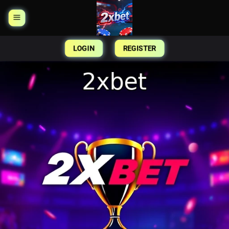
Skip
to
content
LOGIN
REGISTER