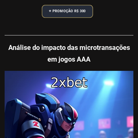
⭐️ PROMOÇÃO R$ 300
Análise do impacto das microtransações
em jogos AAA